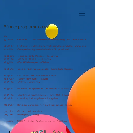
Bühnenprogramm 2026
2
Ab
15.10 Uhr Band Electrix der Musikschule Herisau begrüsst das Publikum
15.30 Uhr Eröffnung mit allen Kindergartenkindern und den Tambouren
15.45 Uhr «Verspieltes Appenzellerland» – Gruppe Land
16.00 Uhr «Tanz der UNO-Karten» – Kreuzweg
16.05 Uhr «LUSH LEGO LIFE» – Landhaus
16.15 Uhr «Das Hütchenspiel» – Wilen
16.20 Uhr Band der Lehrpersonen der Musikschule Herisau
16.25 Uhr «Ein Abend im Casino Müli» – Müli
16.35 Uhr «Saum town funk» – Saum
16.40 Uhr «Yatzy» – Waisenhaus
16.45 Uhr Band der Lehrpersonen der Musikschule Herisau
16.50 Uhr «Lustiges Gauklerleben» – Ebnet Ost LL blau
16.55 Uhr «Level up im Langelen» – Langelen
17.00 Uhr Band der Lehrpersonen der Musikschule Herisau
17.10 Uhr «Schach matt!» – Moos
17.15 Uhr «Monopoly» – Ifang
17.30 Uhr FINALE mit allen Schülerinnen und Schülern