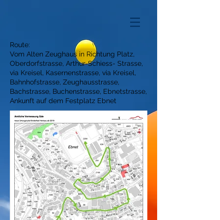
Route:
Vom Alten Zeughaus in Richtung Platz,
Oberdorfstrasse,
Arthur-Schiess-­ Strasse,
via Kreisel, Kasernen
strasse, via Kreisel,
Bahnhofstrasse, Zeughausstrasse,
Bachstrasse, Buchenstrasse, Ebnetstrasse,
Ankunft
auf dem Festplatz Ebnet